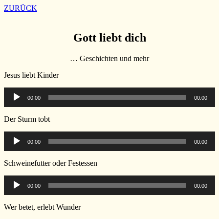
ZURÜCK
Gott liebt dich
… Geschichten und mehr
Jesus liebt Kinder
Audio-
00:00
00:00
Player
Der Sturm tobt
Audio-
00:00
00:00
Player
Schweinefutter oder Festessen
Audio-
00:00
00:00
Player
Wer betet, erlebt Wunder