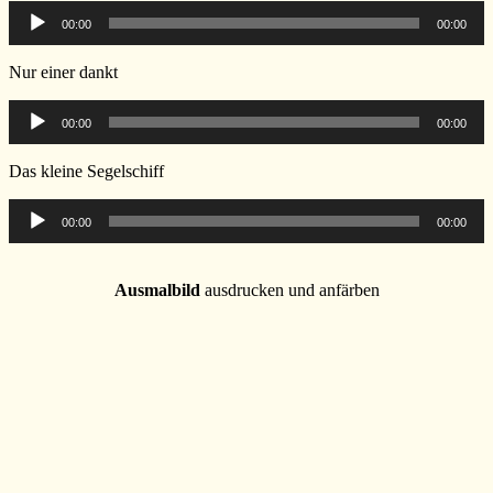
Audio-
00:00
00:00
Player
Nur einer dankt
Audio-
00:00
00:00
Player
Das kleine Segelschiff
Audio-
00:00
00:00
Player
Ausmalbild
ausdrucken und anfärben