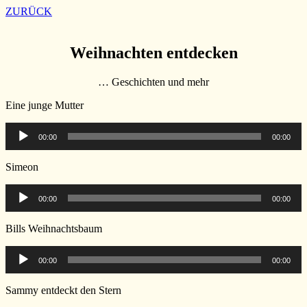
ZURÜCK
Weihnachten entdecken
… Geschichten und mehr
Eine junge Mutter
Audio-
00:00
00:00
Player
Simeon
Audio-
00:00
00:00
Player
Bills Weihnachtsbaum
Audio-
00:00
00:00
Player
Sammy entdeckt den Stern