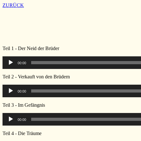
ZURÜCK
Teil 1 - Der Neid der Brüder
Audio-
00:00
Player
Teil 2 - Verkauft von den Brüdern
Audio-
00:00
Player
Teil 3 - Im Gefängnis
Audio-
00:00
Player
Teil 4 - Die Träume