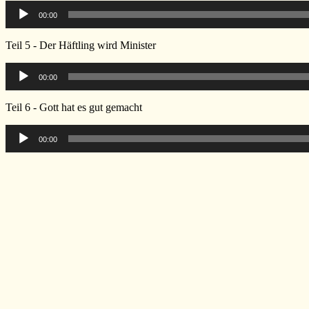
Audio-
00:00
Player
Teil 5 - Der Häftling wird Minister
Audio-
00:00
Player
Teil 6 - Gott hat es gut gemacht
Audio-
00:00
Player